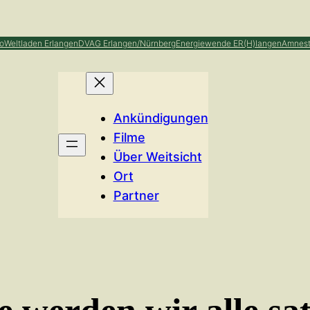
o
Weltladen Erlangen
DVAG Erlangen/Nürnberg
Energiewende ER(H)langen
Amnest
Ankündigungen
Filme
Über Weitsicht
Ort
Partner