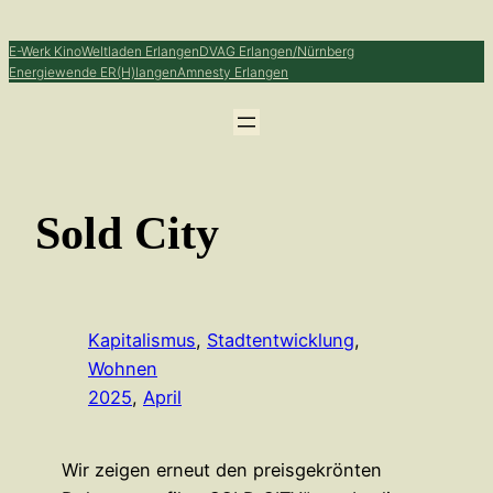
Zum
Inhalt
E-Werk Kino
Weltladen Erlangen
DVAG Erlangen/Nürnberg
Energiewende ER(H)langen
Amnesty Erlangen
springen
Sold City
Kapitalismus
, 
Stadtentwicklung
, 
Wohnen
2025
, 
April
Wir zeigen erneut den preisgekrönten