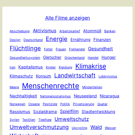
Alle Filme anzeigen
Aktivismus
Atommüll
Abschiebung
Arbeitskampf
Banken
Energie
Ernährung
Finanzen
Design
Deutschland
Flüchtlinge
Gesundheit
Folter
Frauen
Freihandel
Gletscher
Hunger
Gesundheitssystem
Griechenland
Handel
Klimakrise
Kapitalismus
Iran
Kinder
Kleidung
Landwirtschaft
Klimaschutz
Konsum
Lobbyismus
Menschenrechte
Meere
Minderheiten
Nachhaltigkeit
Neuseeland
Nicaragua
Nationalsozialismus
Norwegen
Ozeane
Pestizide
Politik
Privatisierung
Quatar
Spielfilm
Rassismus
Sozialdrama
Stadtentwicklung
Umweltschutz
Syrien
Textilien
Tieefsee
Umweltverschmutzung
Wald
Upcycling
Wasser